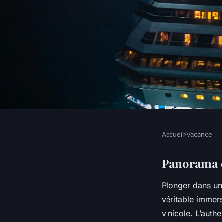
Accueil
›
Vacance
VACANCE
Immersion Totale a
Panorama d
Plonger dans une
Vignoble : Une Expé
véritable immers
vinicole. L’authe