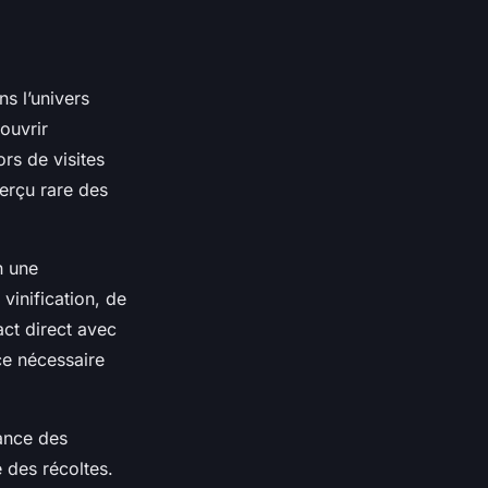
s l’univers
ouvrir
rs de visites
perçu rare des
n une
vinification, de
act direct avec
ce nécessaire
sance des
é des récoltes.