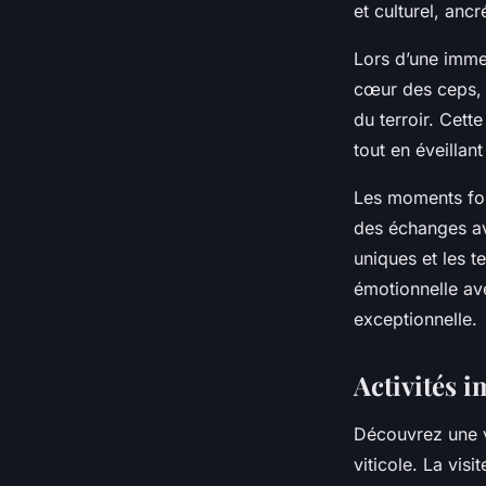
admin
•
15 juillet 2025
•
5 min de lecture
et culturel, anc
Lors d’une immer
cœur des ceps, d
du terroir. Cett
tout en éveillant
Les moments fort
des échanges av
uniques et les t
émotionnelle ave
exceptionnelle.
Activités 
Découvrez une v
viticole. La vis