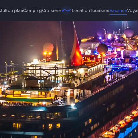
ctu
Bon plan
Camping
Croisiere
Location
Tourisme
Vacance
Voya