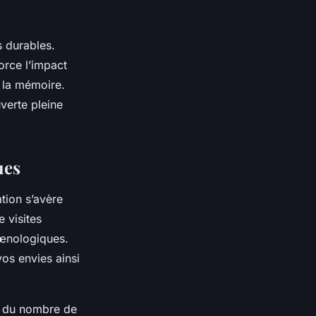
s durables.
orce l’impact
 la mémoire.
verte pleine
ues
tion s’avère
e visites
 œnologiques.
os envies ainsi
et du nombre de