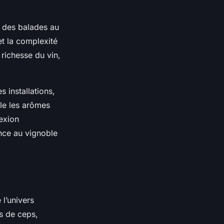
s des balades au
et la complexité
 richesse du vin,
 installations,
le les arômes
exion
ence au vignoble
l’univers
es de ceps,