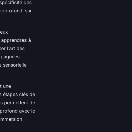
spécificité des
 approfondi sur
ieux
s apprendrez à
er l’art des
ompagnées
e sensorielle
t une
es étapes clés de
es permettent de
n profond avec le
 immersion