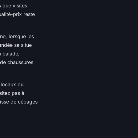
s que visites
lité-prix reste
ne, lorsque les
ndée se situe
a balade,
t de chaussures
s locaux ou
sitez pas à
agisse de cépages