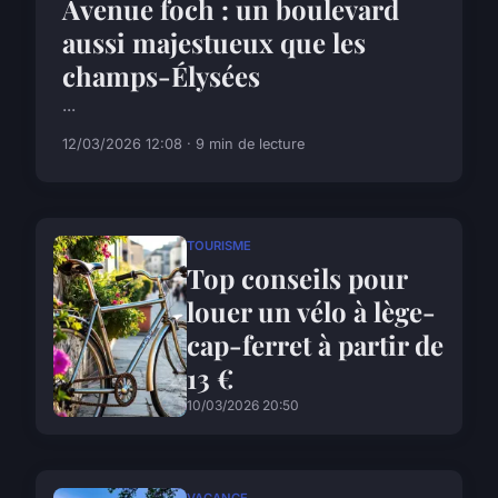
Avenue foch : un boulevard
aussi majestueux que les
champs-Élysées
...
12/03/2026 12:08 · 9 min de lecture
TOURISME
Top conseils pour
louer un vélo à lège-
cap-ferret à partir de
13 €
10/03/2026 20:50