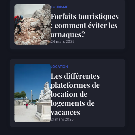
TOURISME
Forfaits touristiques
: comment éviter les
arnaques?
24 mars 2025
LOCATION
Les différentes
plateformes de
location de
logements de
vacances
21 mars 2025