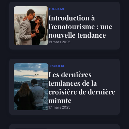
TOURISME
Introduction à
l'œnotourisme : une
nouvelle tendance
18 mars 2025
CROISIERE
Les dernières
tendances de la
croisière de dernière
minute
17 mars 2025