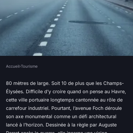
Accueil
›
Tourisme
TOURISME
Découvrez l'Avenue Foch : le
80 mètres de large. Soit 10 de plus que les Champs-
Élysées. Difficile d’y croire quand on pense au Havre,
joyau méconnu de Paris
cette ville portuaire longtemps cantonnée au rôle de
carrefour industriel. Pourtant, l’avenue Foch déroule
Éléanore
•
30/03/2026 13:42
•
14 min de lecture
son axe monumental comme un défi architectural
lancé à l’horizon. Dessinée à la règle par Auguste