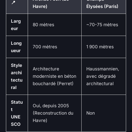
📍
Havre)
Élysées (Paris)
Larg
80 mètres
~70-75 mètres
eur
Long
700 mètres
1 900 mètres
ueur
Style
Architecture
Haussmannien,
archi
moderniste en béton
avec dégradé
tectu
bouchardé (Perret)
architectural
ral
Statu
Oui, depuis 2005
t
(Reconstruction du
Non
UNE
Havre)
SCO